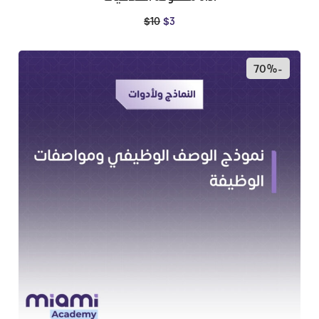
$
10
$
3
-70%