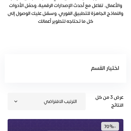
والأعمال. تفاعل مع أحدث الإصدارات الرقمیة، وحمّل الأدوات
والنماذج الجاھزة للتطبیق الفوري، وسھّل علیك الوصول إلى
كل ما تحتاجه لتطویر أعمالك
اختيار القسم
عرض ⁦3⁩ من كل
النتائج
-70%