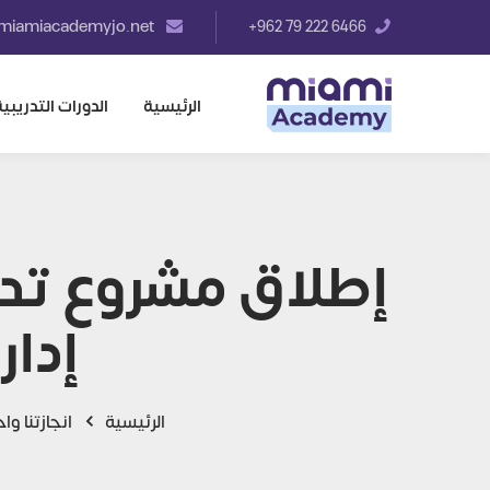
info@miamiacademyjo.net
6466 222 79 962+
الرئيسية
الدورات التدريبية
إطلاق مشروع تدر
إدارة
الرئيسية
انجازتنا واخ